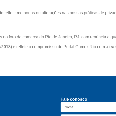
do refletir melhorias ou alterações nas nossas práticas de pr
as no foro da comarca do Rio de Janeiro, RJ, com renúncia a qua
/2018)
e reflete o compromisso do Portal Comex Rio com a
tra
Fale conosco