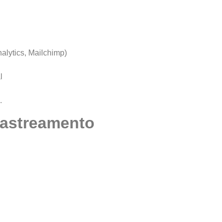
alytics, Mailchimp)
l
.
rastreamento