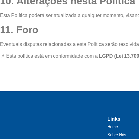
10. Alterações nesta Política
Esta Política poderá ser atualizada a qualquer momento, visan
11. Foro
Eventuais disputas relacionadas a esta Política serão resolvid
📌 Esta política está em conformidade com a
LGPD (Lei 13.709
Links
Home
Sobre Nós