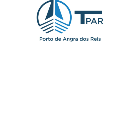
parceiros
O Portal ComexRio é o canal que busca
fomentar, fortalecer e promover o
comércio exterior do Estado do Rio de
Janeiro, através do fortalecimento da
infraestrutura logística voltada ao
comércio exterior.
Saiba Mais