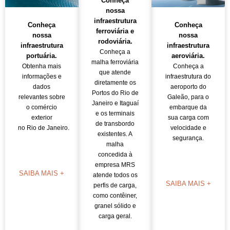
Conheça
nossa
infraestrutura
Conheça
Conheça
ferroviária e
nossa
nossa
rodoviária.
infraestrutura
infraestrutura
Conheça a
portuária.
aeroviária.
malha ferroviária
Obtenha mais
Conheça a
que atende
informações e
infraestrutura do
diretamente os
dados
aeroporto do
Portos do Rio de
relevantes sobre
Galeão, para o
Janeiro e Itaguaí
o comércio
embarque da
e os terminais
exterior
sua carga com
de transbordo
no Rio de Janeiro.
velocidade e
existentes. A
segurança.
malha
concedida à
empresa MRS
SAIBA MAIS +
atende todos os
SAIBA MAIS +
perfis de carga,
como contêiner,
granel sólido e
carga geral.