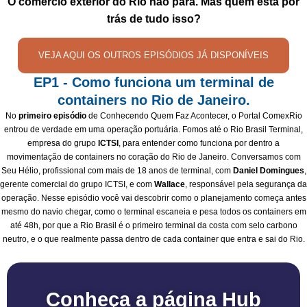
O comércio exterior do Rio não para. Mas quem está por
trás de tudo isso?
VEJA AQUI OS OUTROS EPISÓDIOS JÁ DISPONÍVEIS
EP1 - Como funciona um terminal de
containers no Rio de Janeiro.
No
primeiro episódio
de Conhecendo Quem Faz Acontecer, o Portal ComexRio
entrou de verdade em uma operação portuária. Fomos até o Rio Brasil Terminal,
empresa do grupo
ICTSI
, para entender como funciona por dentro a
movimentação de containers no coração do Rio de Janeiro. Conversamos com
Seu Hélio, profissional com mais de 18 anos de terminal, com
Daniel Domingues
,
gerente comercial do grupo ICTSI, e com
Wallace
, responsável pela segurança da
operação. Nesse episódio você vai descobrir como o planejamento começa antes
mesmo do navio chegar, como o terminal escaneia e pesa todos os containers em
até 48h, por que a Rio Brasil é o primeiro terminal da costa com selo carbono
neutro, e o que realmente passa dentro de cada container que entra e sai do Rio.
Conheça a página Hub