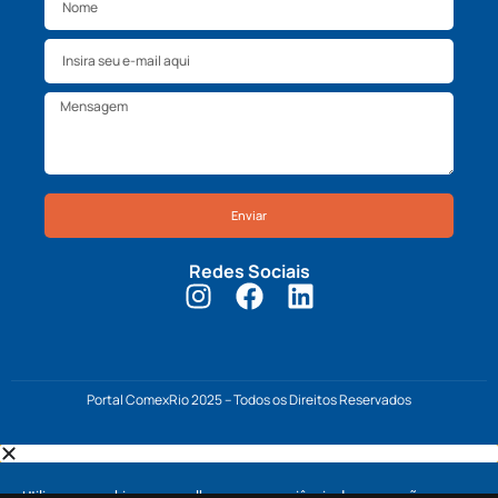
Redes Sociais
Portal ComexRio 2025 – Todos os Direitos Reservados
Utilizamos cookies para melhorar sua experiência de navegação,
veicular anúncios ou conteúdo personalizado e analisar nosso tráfego.
Ao clicar em “Aceitar todos”, você concorda.
Aceitar
Termo de uso